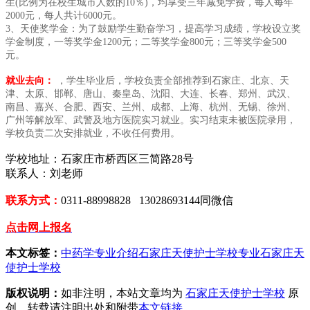
生(比例为在校生城市人数的10％)，均享受三年减免学费，每人每年
2000元，每人共计6000元。
3、天使奖学金：为了鼓励学生勤奋学习，提高学习成绩，学校设立奖
学金制度，一等奖学金1200元；二等奖学金800元；三等奖学金500
元。
就业去向：
，学生毕业后，学校负责全部推荐到石家庄、北京、天
津、太原、邯郸、唐山、秦皇岛、沈阳、大连、长春、郑州、武汉、
南昌、嘉兴、合肥、西安、兰州、成都、上海、杭州、无锡、徐州、
广州等解放军、武警及地方医院实习就业。实习结束未被医院录用，
学校负责二次安排就业，不收任何费用。
学校地址：石家庄市桥西区三简路28号
联系人：刘老师
联系方式：
0311-88998828 13028693144同微信
点击网上报名
本文标签：
中药学专业介绍
石家庄天使护士学校专业
石家庄天
使护士学校
版权说明：
如非注明，本站文章均为
石家庄天使护士学校
原
创，转载请注明出处和附带
本文链接
。