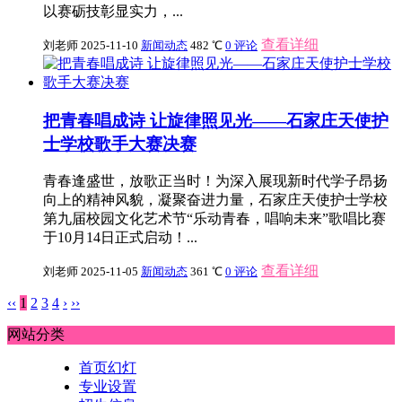
以赛砺技彰显实力，...
查看详细
刘老师
2025-11-10
新闻动态
482 ℃
0 评论
把青春唱成诗 让旋律照见光——石家庄天使护
士学校歌手大赛决赛
青春逢盛世，放歌正当时！为深入展现新时代学子昂扬
向上的精神风貌，凝聚奋进力量，石家庄天使护士学校
第九届校园文化艺术节“乐动青春，唱响未来”歌唱比赛
于10月14日正式启动！...
查看详细
刘老师
2025-11-05
新闻动态
361 ℃
0 评论
‹‹
1
2
3
4
›
››
网站分类
首页幻灯
专业设置