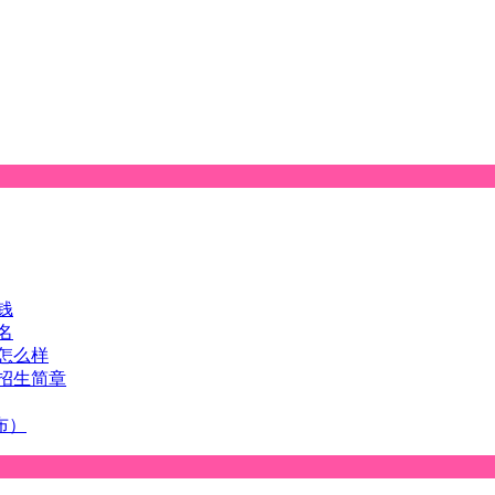
钱
名
怎么样
招生简章
布）