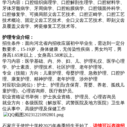
学习内容：口腔组织病理学、口腔解剖生理学、口腔材料学、
牙体牙髓病学、牙周病学、口腔粘膜病学、口腔颌面外科学、
口腔修复学、可摘局部义齿工艺技术、口腔正畸学、口腔工艺
技术概论、固定义齿工艺技术、全口义齿工艺技术、即刻义齿
及覆盖义齿学、烤瓷修复工艺技术等。
护理专业介绍：
招生条件：面向河北省内招收应届初中毕业生，需达到一定分
数要求，15-19岁，身体健康，无传染性疾病，男女均可，男
身高1.65米以上，女身高1.58米以上。
学习内容：医学基础、内、外、妇、儿、护理礼仪、医学心理
学、护士素质、护理技术、社区护理、老年护理等。
专业（技能）方向：儿童护理、母婴护理、急救护理、口腔护
理、康复护理、精神护理、老年护理、涉外护理
对应职业(岗位)：护士、护理员(含保育、育婴、养老、孤残儿
童护理)、心理咨询师、医疗救护员。
职业资格证书举例：护士执业资格、护理员、心理咨询员
就业方向：各级医院（解放军、武警医院及地方医院）卫生单
位从事中、高级护理及保健工作
石家庄天使护士学校2025年春季招生开始了，
详情可以咨询招