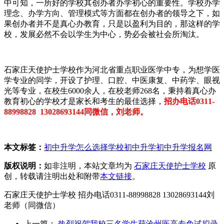
中可知，一所好的学校其创办者办学初心的重要性。学校办学
理念、办学方向、管理模式等方面都在创办者的领导之下，如
果创办者并不是真心办教育，只是以盈利为目的，那这样的学
校，发展必然不会以学生为中心，势必会被社会所淘汰。
石家庄天使护士学校作为河北省重点职业医学中专，为想学医
学专业的同学，开设了护理、口腔、中医康复、中药学、眼视
光等专业，在校生6000余人，在校老师268名，秉持着真心办
教育初心的学校才是家长和考生的最佳选择，
招办电话0311-
88998828 13028693144同微信，刘老师。
本文标签：
初中升学怎么选择学校
初中升学
初中升学报名网
版权说明：
如非注明，本站文章均为
石家庄天使护士学校
原
创，转载请注明出处和附带
本文链接
。
石家庄天使护士学校 招办电话0311-88998828 13028693144刘
老师（同微信）
上一篇：
热烈祝贺我校三名学生获沧州医高专免试拟录