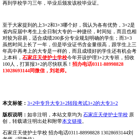
再到学校学习三年，毕业后颁发该校毕业证。
至于大家提到的上3+2和3+3哪个好，我认为各有优势，3+2是
省内应届中考生上全日制大专的一种捷径，时间短，而且也相
对较为容易，适合成绩200多分专业规划明确的学生；而3+3
虽然时间上长了一年，但是毕业证书含金量很高，跟学生上三
年高中再考上的大专是一样的，而且成绩好的学生还有机会考
上本科，
石家庄天使护士学校
今年开设护理3+2大专班，招收
100人，打算报3+2的尽快联系！
招办电话0311-88998828
13028693144同微信，刘老师。
本文标签：
3+2中专升大专
3+2转段考试
3+2的大专
3+2
版权说明：
如非注明，本站文章均为
石家庄天使护士学校
原
创，转载请注明出处和附带
本文链接
。
石家庄天使护士学校 招办电话0311-88998828 13028693144刘