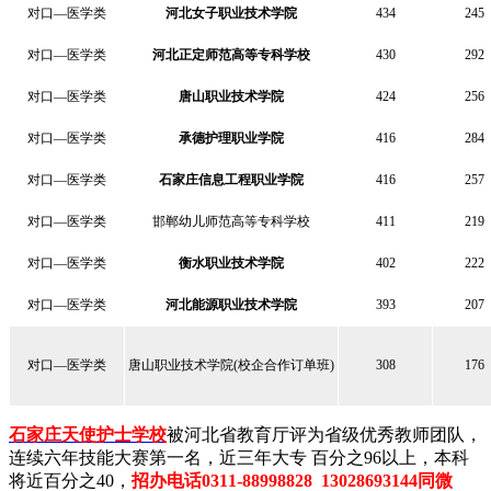
对口—医学类
河北女子职业技术学院
434
245
对口—医学类
河北正定师范高等专科学校
430
292
对口—医学类
唐山职业技术学院
424
256
对口—医学类
承德护理职业学院
416
284
对口—医学类
石家庄信息工程职业学院
416
257
对口—医学类
邯郸幼儿师范高等专科学校
411
219
对口—医学类
衡水职业技术学院
402
222
对口—医学类
河北能源职业技术学院
393
207
对口—医学类
唐山职业技术学院(校企合作订单班)
308
176
石家庄天使护士学校
被河北省教育厅评为省级优秀教师团队，
连续六年技能大赛第一名，近三年大专 百分之96以上，本科
将近百分之40，
招办电话0311-88998828 13028693144同微