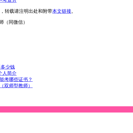
中考查分
，转载请注明出处和附带
本文链接
。
4刘老师（同微信）
要多少钱
个人简介
能考哪些证书？
（双师型教师）