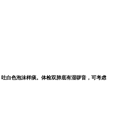
、吐白色泡沫样痰。体检双肺底有湿哕音，可考虑