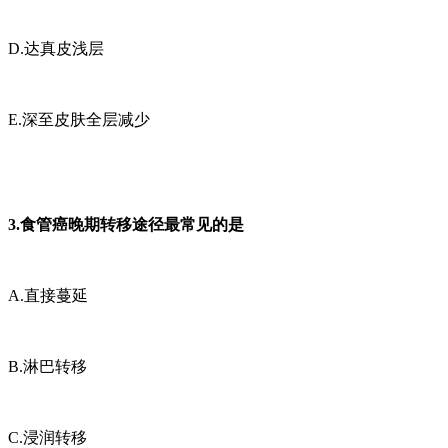
D.达真皮浅层
E.深至皮肤全层减少
3.食管癌晚期转移途径最常见的是
A.直接蔓延
B.淋巴转移
C.浸润转移