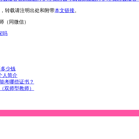
，转载请注明出处和附带
本文链接
。
4刘老师（同微信）
家吗
要多少钱
个人简介
能考哪些证书？
（双师型教师）