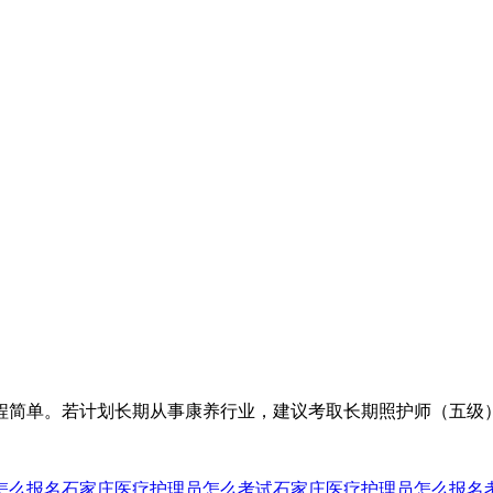
流程简单。若计划‌长期从事康养行业‌，建议考取‌长期照护师（五
怎么报名
石家庄医疗护理员怎么考试石家庄医疗护理员怎么报名