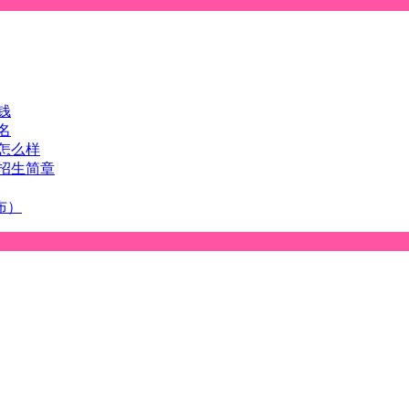
钱
名
怎么样
招生简章
布）