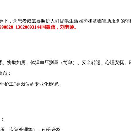
下，为患者或需要照护人群提供‌生活照护和基础辅助服务‌的辅助
998828 13028693144同微信，刘老师。
、协助如厕、体温血压测量（简单）、安全转运、心理安抚、环境
助岗；
“护工”类岗位的专业化称谓。‌‌
格；
血压、应急处理等），60分合格。