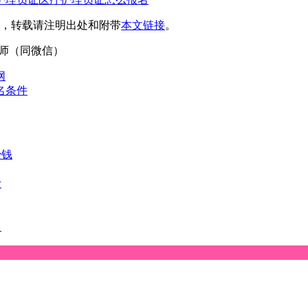
，转载请注明出处和附带
本文链接
。
4刘老师（同微信）
网
名条件
少钱
考
名