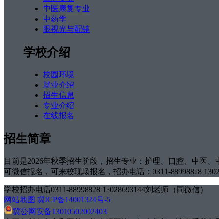
中医康复专业
中药学
眼视光与配镜
学校介绍
校园环境
就业介绍
招生信息
专业介绍
在线报名
招生简章
目前是2026年秋季招生阶段，招生专业：护理、口腔、中医、
可微信报名，可来校现场报名，招办电话：0311-88998828 1302
学校招办电话0311-88998828 13028693144刘老师（同微信）
网站地图
冀ICP备14001324号-5
冀公网安备13010502002403