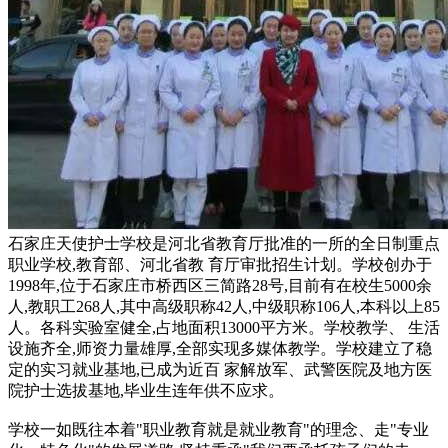
石家庄天使护士学校是河北省教育厅批准的一所的全日制重点
职业学校,教育部、河北省教 育厅审批招生计划。学校创办于
1998年,位于石家庄市桥西区三简路28号,目前有在校生5000余
人,教职工268人,其中高级职称42人,中级职称106人,本科以上85
人。各科实验室健全,占地面积13000平方米。学校教学、 生活
设施齐全,师资力量雄厚,全部实现多媒体教学。学校建立了稳
定的实习就业基地,已成为近百 家解放军、武警医院及地方医
院护士选拔基地,毕业生连年供不应求。
学校一如既往本着"职业教育就是就业教育"的理念、走"专业