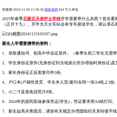
刘老师
2024-11-29 15:58:30
招生信息
810 ℃
0 评论
2025年春季
石家庄天使护士学校
开学需要带什么东西？首先看到
（正月十九）。开学当天火车站会有专车接送学生，请认准石
新生入学需要携带的资料：
1、录取通知书、初高中毕业证原件。（春季生初三学生无需
2、学生身份证原件(无身份证到当地派出所办理临时身份证)及
3、家长身份证正反面复印件3份。
4、户口本(户籍性质页、学生本人页)复印在同一张A4纸上3份
5、小二寸蓝底免冠照片8张。
6、2024年的居民医保参保凭证(学生)，凭证要求用A4纸打印。
7、新生如系共青团员，请按有关规定办理团组织关系转接手