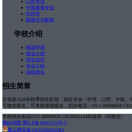
口腔专业
中医康复专业
中药学
眼视光与配镜
学校介绍
校园环境
就业介绍
招生信息
专业介绍
在线报名
招生简章
目前是2026年秋季招生阶段，招生专业：护理、口腔、中医、
可微信报名，可来校现场报名，招办电话：0311-88998828 1302
学校招办电话0311-88998828 13028693144刘老师（同微信）
网站地图
冀ICP备14001324号-5
冀公网安备13010502002403