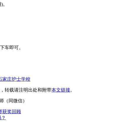
)。
站下车即可。
石家庄护士学校
，转载请注明出处和附带
本文链接
。
4刘老师（同微信）
赛获奖回顾
吗？