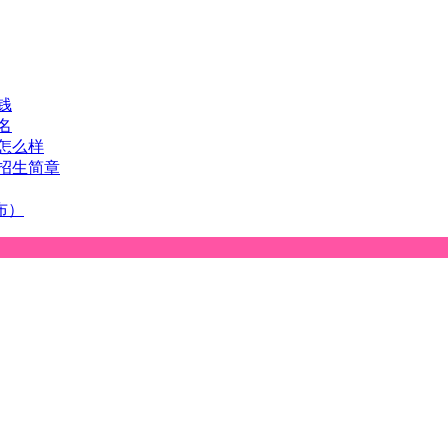
钱
名
怎么样
招生简章
布）