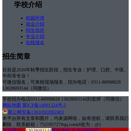
学校介绍
校园环境
就业介绍
招生信息
专业介绍
在线报名
招生简章
目前是2026年秋季招生阶段，招生专业：护理、口腔、中医、
中药等专业！
可微信报名，可来校现场报名，招办电话：0311-88998828
13028693144（同微信）
学校招办电话0311-88998828 13028693144刘老师（同微信）
网站地图
冀ICP备14001324号-5
冀公网安备13010502002403
本平台所有文章和图片，均来源网络，如有侵权，请联系我们
删除，联系邮箱：752195727#qq.com(#改为：@)
老师微信：
13028693144
跳转微信 添加粘贴即可